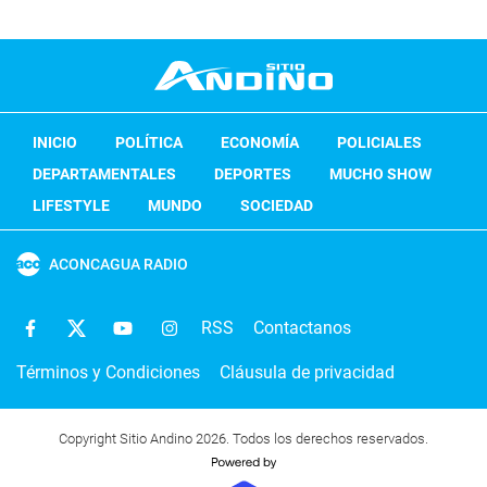
INICIO
POLÍTICA
ECONOMÍA
POLICIALES
DEPARTAMENTALES
DEPORTES
MUCHO SHOW
LIFESTYLE
MUNDO
SOCIEDAD
ACONCAGUA RADIO
RSS
Contactanos
Términos y Condiciones
Cláusula de privacidad
Copyright Sitio Andino 2026. Todos los derechos reservados.