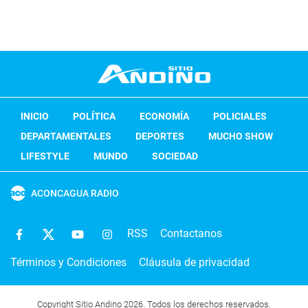
INICIO
POLÍTICA
ECONOMÍA
POLICIALES
DEPARTAMENTALES
DEPORTES
MUCHO SHOW
LIFESTYLE
MUNDO
SOCIEDAD
ACONCAGUA RADIO
RSS
Contactanos
Términos y Condiciones
Cláusula de privacidad
Copyright Sitio Andino 2026. Todos los derechos reservados.