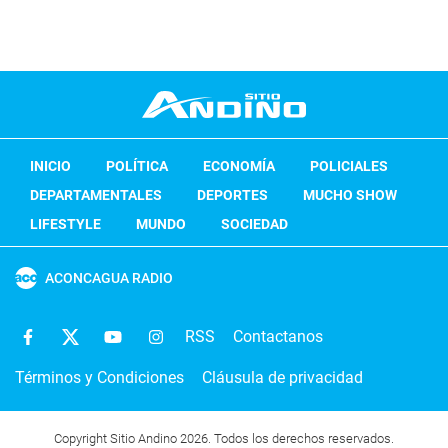
INICIO
POLÍTICA
ECONOMÍA
POLICIALES
DEPARTAMENTALES
DEPORTES
MUCHO SHOW
LIFESTYLE
MUNDO
SOCIEDAD
ACONCAGUA RADIO
RSS
Contactanos
Términos y Condiciones
Cláusula de privacidad
Copyright Sitio Andino 2026. Todos los derechos reservados.