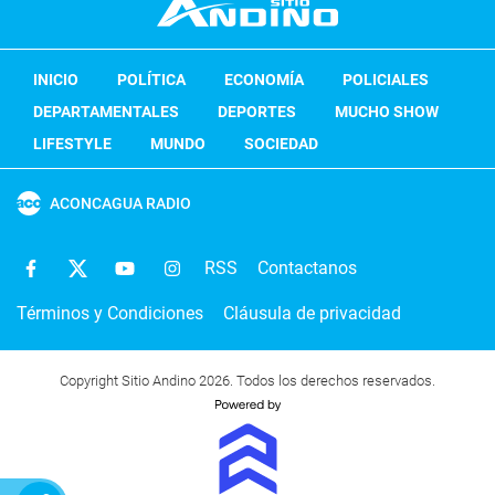
INICIO
POLÍTICA
ECONOMÍA
POLICIALES
DEPARTAMENTALES
DEPORTES
MUCHO SHOW
LIFESTYLE
MUNDO
SOCIEDAD
ACONCAGUA RADIO
RSS
Contactanos
Términos y Condiciones
Cláusula de privacidad
Copyright Sitio Andino 2026. Todos los derechos reservados.