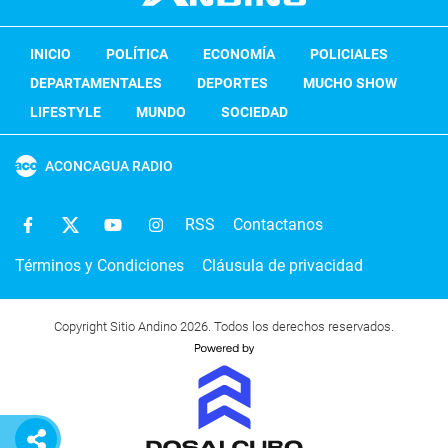
INICIO
POLÍTICA
ECONOMÍA
POLICIALES
DEPARTAMENTALES
DEPORTES
MUCHO SHOW
LIFESTYLE
MUNDO
SOCIEDAD
ACONCAGUA RADIO
RSS
Contactanos
Términos y Condiciones
Cláusula de privacidad
Copyright Sitio Andino 2026. Todos los derechos reservados.