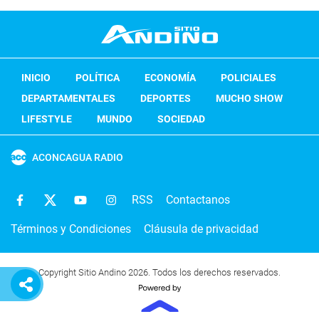
INICIO
POLÍTICA
ECONOMÍA
POLICIALES
DEPARTAMENTALES
DEPORTES
MUCHO SHOW
LIFESTYLE
MUNDO
SOCIEDAD
ACONCAGUA RADIO
RSS
Contactanos
Términos y Condiciones
Cláusula de privacidad
Copyright Sitio Andino 2026. Todos los derechos reservados.