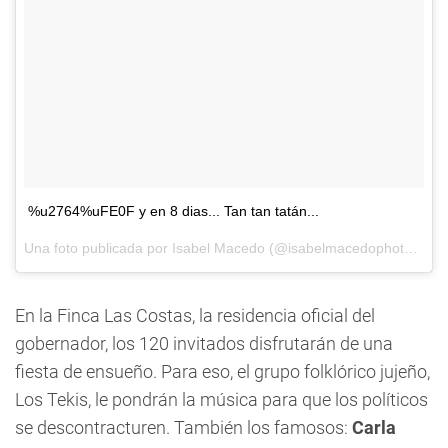
%u2764%uFE0F y en 8 dias... Tan tan tatán...
Una foto publicada por Isabel Macedo (@isabelmacedophoto) el
1
En la Finca Las Costas, la residencia oficial del
gobernador, los 120 invitados disfrutarán de una
fiesta de ensueño. Para eso, el grupo folklórico jujeño,
Los Tekis, le pondrán la música para que los políticos
se descontracturen. También los famosos:
Carla