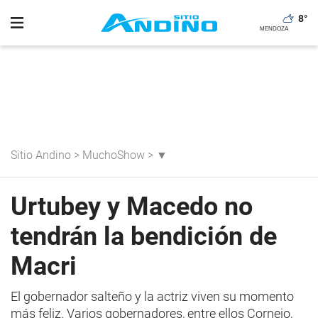
8
°
Sitio Andino
>
MuchoShow
>
▼
Urtubey y Macedo no
tendrán la bendición de
Macri
El gobernador salteño y la actriz viven su momento
más feliz. Varios gobernadores, entre ellos Cornejo,