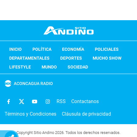
INICIO
POLÍTICA
ECONOMÍA
POLICIALES
DEPARTAMENTALES
DEPORTES
MUCHO SHOW
LIFESTYLE
MUNDO
SOCIEDAD
ACONCAGUA RADIO
RSS
Contactanos
Términos y Condiciones
Cláusula de privacidad
Copyright Sitio Andino 2026. Todos los derechos reservados.