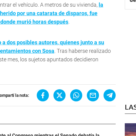
ontrar el vehículo. A metros de su vivienda,
la
 herido por una catarata de disparos, fue
, donde murió horas después
.
 a dos posibles autores, quienes junto a su
rentamientos con Sosa
. Tras haberse realizado
este mes, los sujetos apuntados decidieron
ompartí la nota:
LA
ente al Congreso mientras el Senado debatía la