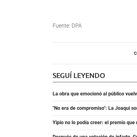
Fuente: DPA
C
SEGUÍ LEYENDO
La obra que emocionó al público vuel
"No era de compromiso": La Joaqui sor
Yipio no lo podía creer: el premio qu
Después de una votación de infarto, 