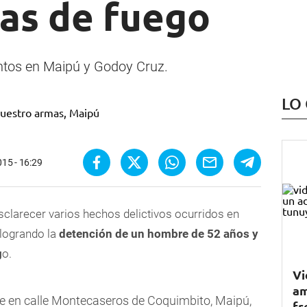
mas de fuego
entos en Maipú y Godoy Cruz.
LO
015 - 16:29
 esclarecer varios hechos delictivos ocurridos en
 logrando la
detención de un hombre de 52 años y
g
o.
Vi
am
ue en calle Montecaseros de Coquimbito, Maipú,
fr