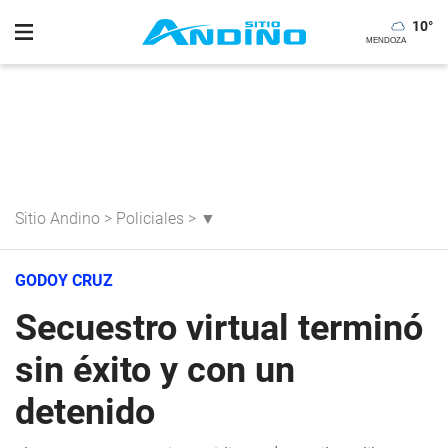
10
°
Sitio Andino
>
Policiales
>
▼
GODOY CRUZ
Secuestro virtual terminó
sin éxito y con un
detenido