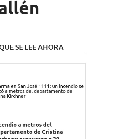
allén
 QUE SE LEE AHORA
cendio a metros del
partamento de Cristina
rchner: evacuaron a 30