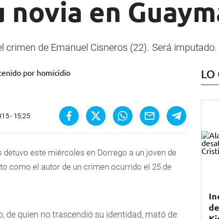
u novia en Guaym
l crimen de Emanuel Cisneros (22). Será imputado.
LO
015 - 15:25
s detuvo este miércoles en Dorrego a un joven de
o como el autor de un crimen ocurrido el 25 de
In
de
o, de quien no trascendió su identidad, mató de
Ki