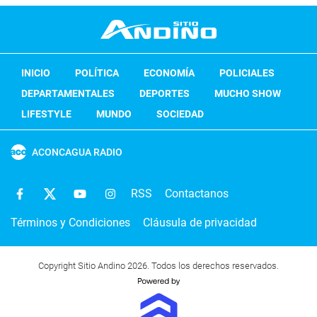
INICIO
POLÍTICA
ECONOMÍA
POLICIALES
DEPARTAMENTALES
DEPORTES
MUCHO SHOW
LIFESTYLE
MUNDO
SOCIEDAD
ACONCAGUA RADIO
RSS
Contactanos
Términos y Condiciones
Cláusula de privacidad
Copyright Sitio Andino 2026. Todos los derechos reservados.