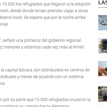
LA
 15.500 los refugiados que llegaron a la estación
ich, desde donde tenían previsto viajar a otras
obierno local. Se espera que por la noche arribe
onas.
, señaló una portavoz del gobierno regional.
z menores y estamos cada vez más al límite",
la capital bávara, son distribuidos en centros de
autobuses y trenes de acuerdo con un sistema
os.
on por su parte que 15.000 refugiados cruzaron la
ía continuó su camino hacia Alemania.