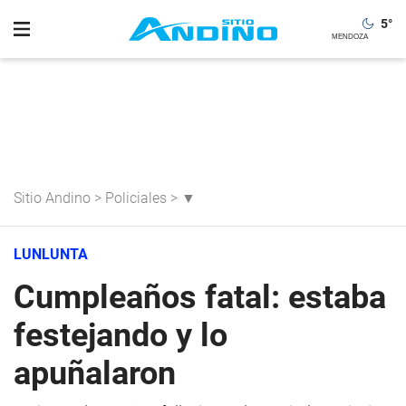
5
°
Sitio Andino
>
Policiales
>
▼
LUNLUNTA
Cumpleaños fatal: estaba
festejando y lo
apuñalaron