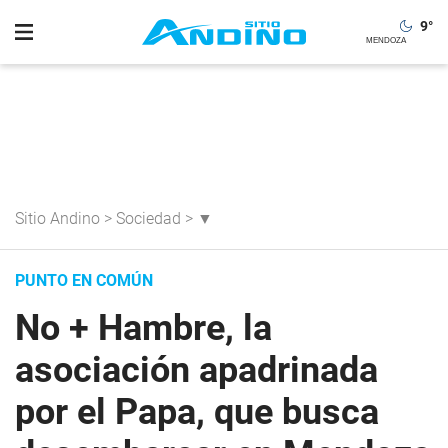
9
°
Sitio Andino
>
Sociedad
>
▼
PUNTO EN COMÚN
No + Hambre, la
asociación apadrinada
por el Papa, que busca