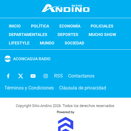
INICIO
POLÍTICA
ECONOMÍA
POLICIALES
DEPARTAMENTALES
DEPORTES
MUCHO SHOW
LIFESTYLE
MUNDO
SOCIEDAD
ACONCAGUA RADIO
RSS
Contactanos
Términos y Condiciones
Cláusula de privacidad
Copyright Sitio Andino 2026. Todos los derechos reservados.