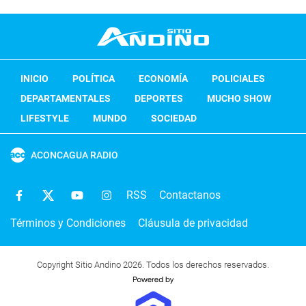
INICIO
POLÍTICA
ECONOMÍA
POLICIALES
DEPARTAMENTALES
DEPORTES
MUCHO SHOW
LIFESTYLE
MUNDO
SOCIEDAD
ACONCAGUA RADIO
RSS
Contactanos
Términos y Condiciones
Cláusula de privacidad
Copyright Sitio Andino 2026. Todos los derechos reservados.