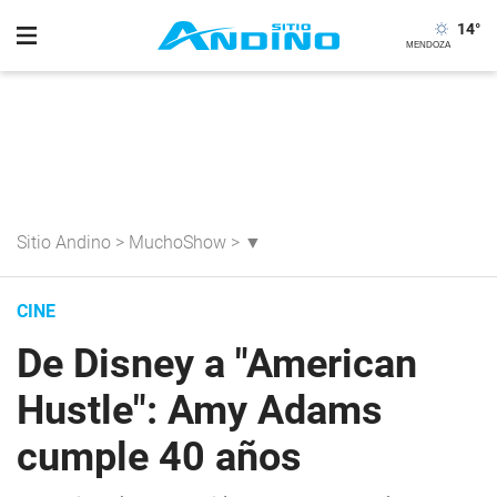
14
°
Sitio Andino
>
MuchoShow
>
▼
CINE
De Disney a "American
Hustle": Amy Adams
cumple 40 años