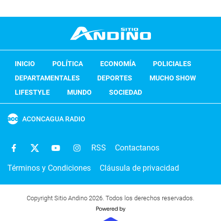
INICIO
POLÍTICA
ECONOMÍA
POLICIALES
DEPARTAMENTALES
DEPORTES
MUCHO SHOW
LIFESTYLE
MUNDO
SOCIEDAD
ACONCAGUA RADIO
RSS
Contactanos
Términos y Condiciones
Cláusula de privacidad
Copyright Sitio Andino 2026. Todos los derechos reservados.