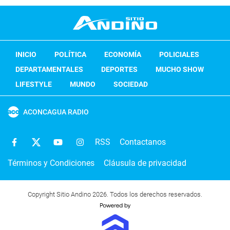
INICIO
POLÍTICA
ECONOMÍA
POLICIALES
DEPARTAMENTALES
DEPORTES
MUCHO SHOW
LIFESTYLE
MUNDO
SOCIEDAD
ACONCAGUA RADIO
RSS
Contactanos
Términos y Condiciones
Cláusula de privacidad
Copyright Sitio Andino 2026. Todos los derechos reservados.