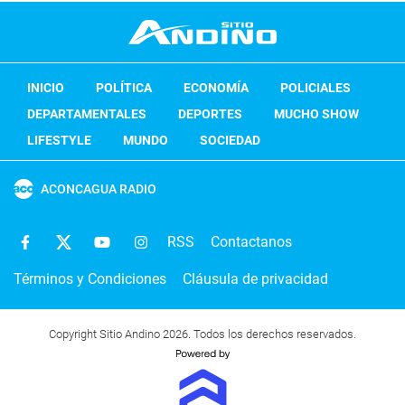
INICIO
POLÍTICA
ECONOMÍA
POLICIALES
DEPARTAMENTALES
DEPORTES
MUCHO SHOW
LIFESTYLE
MUNDO
SOCIEDAD
ACONCAGUA RADIO
RSS
Contactanos
Términos y Condiciones
Cláusula de privacidad
Copyright Sitio Andino 2026. Todos los derechos reservados.