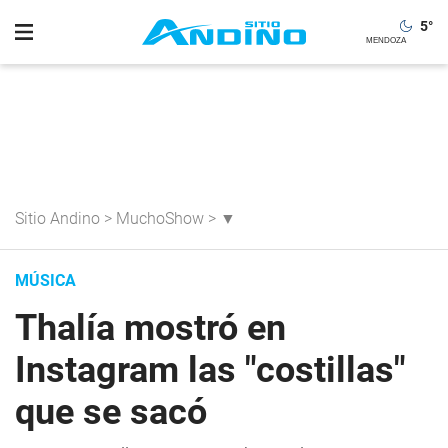
5
°
Sitio Andino
>
MuchoShow
>
▼
MÚSICA
Thalía mostró en
Instagram las "costillas"
que se sacó