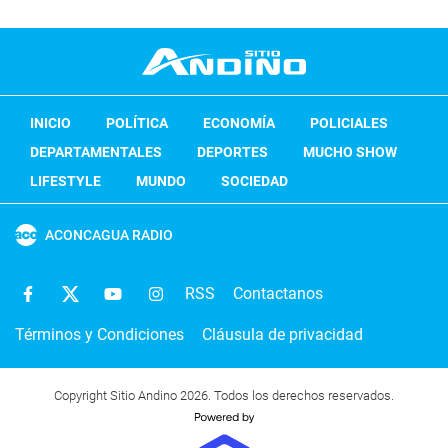
INICIO
POLÍTICA
ECONOMÍA
POLICIALES
DEPARTAMENTALES
DEPORTES
MUCHO SHOW
LIFESTYLE
MUNDO
SOCIEDAD
ACONCAGUA RADIO
RSS
Contactanos
Términos y Condiciones
Cláusula de privacidad
Copyright Sitio Andino 2026. Todos los derechos reservados.