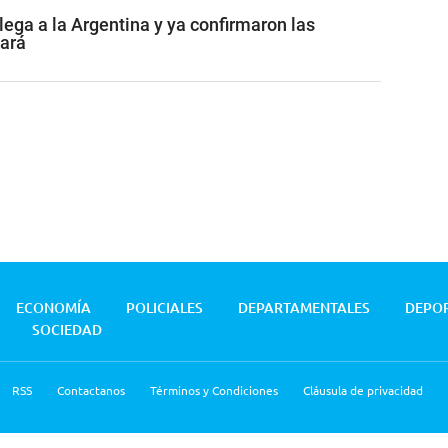
lega a la Argentina y ya confirmaron las
tará
ECONOMÍA
POLICIALES
DEPARTAMENTALES
DEPO
SOCIEDAD
RSS
Contactanos
Términos y Condiciones
Cláusula de privacidad