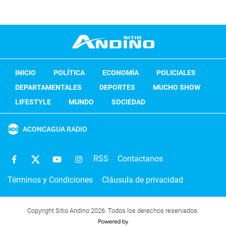
INICIO
POLÍTICA
ECONOMÍA
POLICIALES
DEPARTAMENTALES
DEPORTES
MUCHO SHOW
LIFESTYLE
MUNDO
SOCIEDAD
ACONCAGUA RADIO
RSS
Contactanos
Términos y Condiciones
Cláusula de privacidad
Copyright Sitio Andino 2026. Todos los derechos reservados.