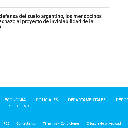
efensa del suelo argentino, los mendocinos
chazo al proyecto de Inviolabilidad de la
a
ECONOMÍA
POLICIALES
DEPARTAMENTALES
DEPO
SOCIEDAD
RSS
Contactanos
Términos y Condiciones
Cláusula de privacidad