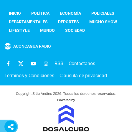
INICIO
POLÍTICA
ECONOMÍA
POLICIALES
DEPARTAMENTALES
DEPORTES
MUCHO SHOW
LIFESTYLE
MUNDO
SOCIEDAD
ACONCAGUA RADIO
RSS
Contactanos
Términos y Condiciones
Cláusula de privacidad
Copyright Sitio Andino 2026. Todos los derechos reservados.