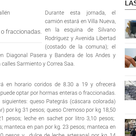
LA
llén
Durante esta jornada, el
camión estará en Villa Nueva,
en la esquina de Silvano
o fraccionadas.
Rodríguez y Avenida Libertad
(costado de la comuna); el
en Diagonal Pasera y Bandera de los Andes y
n calles Sarmiento y Correa Saa.
rá en horario coridos de 8.30 a 19 y ofrecerá
 puede optar por hormas enteras o fraccionadas.
s siguientes: queso Pategrás (cáscara colorada)
ar) por kg 31 pesos; queso Cremoso por kg 18,50
1 pesos; leche en sachet por litro 3,10 pesos;
os; manteca en pan por kg. 23 pesos; manteca en
0 pesos y dulce de leche artesanal por kg 14