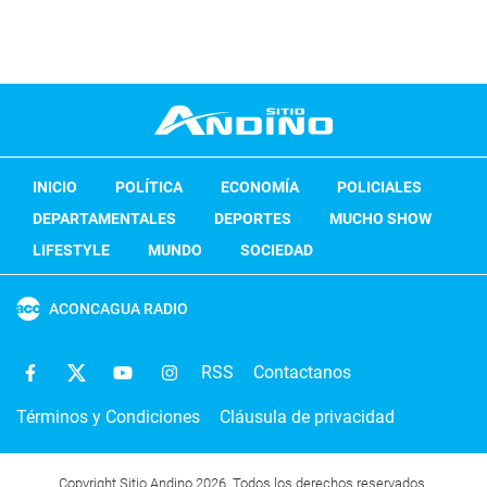
INICIO
POLÍTICA
ECONOMÍA
POLICIALES
DEPARTAMENTALES
DEPORTES
MUCHO SHOW
LIFESTYLE
MUNDO
SOCIEDAD
ACONCAGUA RADIO
RSS
Contactanos
Términos y Condiciones
Cláusula de privacidad
Copyright Sitio Andino 2026. Todos los derechos reservados.