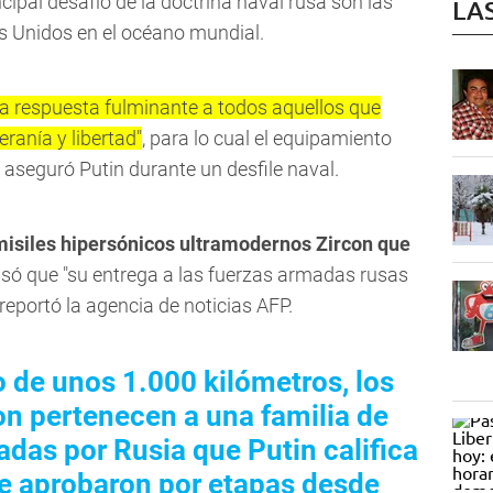
cipal desafío de la doctrina naval rusa son las
LA
s Unidos en el océano mundial.
una respuesta fulminante a todos aquellos que
ranía y libertad"
, para lo cual el equipamiento
 aseguró Putin durante un desfile naval.
misiles hipersónicos ultramodernos Zircon que
isó que "su entrega a las fuerzas armadas rusas
eportó la agencia de noticias AFP.
de unos 1.000 kilómetros, los
on pertenecen a una familia de
das por Rusia que Putin califica
se aprobaron por etapas desde