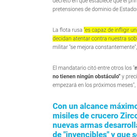
decreto en que establece que el prin
pretensiones de dominio de Estado
La flota rusa
"es capaz de infligir 
decidan atentar contra nuestra sobe
militar "se mejora constantemente",
El mandatario citó entre otros los "
no tienen ningún obstáculo"
y prec
empezará en los próximos meses", r
Con un alcance máximo 
misiles de crucero Zirc
nuevas armas desarrolla
de "invencibles" y que 