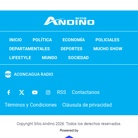
INICIO
POLÍTICA
ECONOMÍA
POLICIALES
DEPARTAMENTALES
DEPORTES
MUCHO SHOW
LIFESTYLE
MUNDO
SOCIEDAD
ACONCAGUA RADIO
RSS
Contactanos
Términos y Condiciones
Cláusula de privacidad
Copyright Sitio Andino 2026. Todos los derechos reservados.