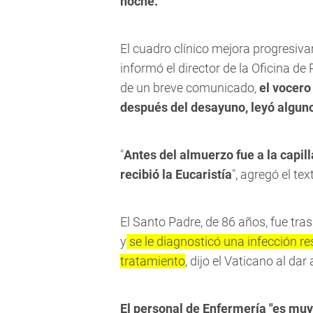
noche.
El cuadro clínico mejora progresiva
informó el director de la Oficina de
de un breve comunicado,
el vocero
después del desayuno, leyó algunos
"
Antes del almuerzo fue a la capill
recibió la Eucaristía
", agregó el te
El Santo Padre, de 86 años, fue tra
y
se le diagnosticó una infección re
tratamiento
, dijo el Vaticano al dar
El personal de Enfermería "es muy