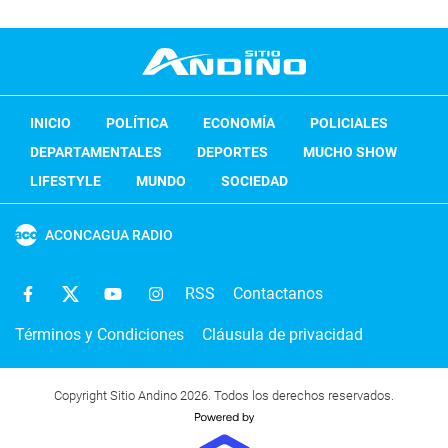
INICIO
POLÍTICA
ECONOMÍA
POLICIALES
DEPARTAMENTALES
DEPORTES
MUCHO SHOW
LIFESTYLE
MUNDO
SOCIEDAD
ACONCAGUA RADIO
RSS
Contactanos
Términos y Condiciones
Cláusula de privacidad
Copyright Sitio Andino 2026. Todos los derechos reservados.