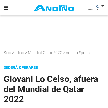
7
°
Sitio Andino
>
Mundial Qatar 2022
>
Andino Sports
DEBERÁ OPERARSE
Giovani Lo Celso, afuera
del Mundial de Qatar
2022