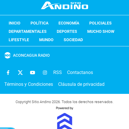
INICIO
POLÍTICA
ECONOMÍA
POLICIALES
DEPARTAMENTALES
DEPORTES
MUCHO SHOW
LIFESTYLE
MUNDO
SOCIEDAD
ACONCAGUA RADIO
RSS
Contactanos
Términos y Condiciones
Cláusula de privacidad
Copyright Sitio Andino 2026. Todos los derechos reservados.