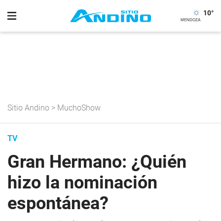
10
°
Sitio Andino
>
MuchoShow
TV
Gran Hermano: ¿Quién
hizo la nominación
espontánea?