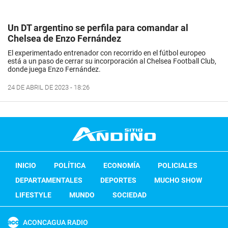
Un DT argentino se perfila para comandar al
Chelsea de Enzo Fernández
El experimentado entrenador con recorrido en el fútbol europeo
está a un paso de cerrar su incorporación al Chelsea Football Club,
donde juega Enzo Fernández.
24 DE ABRIL DE 2023 - 18:26
INICIO
POLÍTICA
ECONOMÍA
POLICIALES
DEPARTAMENTALES
DEPORTES
MUCHO SHOW
LIFESTYLE
MUNDO
SOCIEDAD
ACONCAGUA RADIO