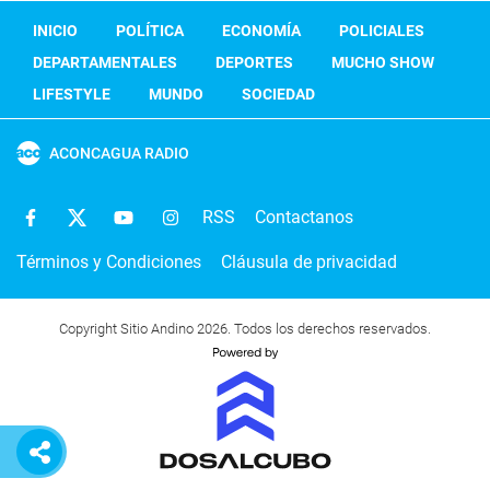
INICIO
POLÍTICA
ECONOMÍA
POLICIALES
DEPARTAMENTALES
DEPORTES
MUCHO SHOW
LIFESTYLE
MUNDO
SOCIEDAD
ACONCAGUA RADIO
RSS
Contactanos
Términos y Condiciones
Cláusula de privacidad
Copyright Sitio Andino 2026. Todos los derechos reservados.