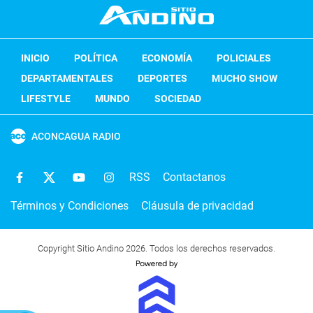
INICIO
POLÍTICA
ECONOMÍA
POLICIALES
DEPARTAMENTALES
DEPORTES
MUCHO SHOW
LIFESTYLE
MUNDO
SOCIEDAD
ACONCAGUA RADIO
RSS
Contactanos
Términos y Condiciones
Cláusula de privacidad
Copyright Sitio Andino 2026. Todos los derechos reservados.