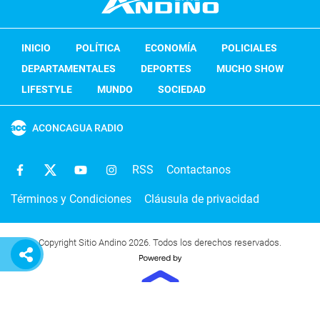
INICIO
POLÍTICA
ECONOMÍA
POLICIALES
DEPARTAMENTALES
DEPORTES
MUCHO SHOW
LIFESTYLE
MUNDO
SOCIEDAD
ACONCAGUA RADIO
RSS
Contactanos
Términos y Condiciones
Cláusula de privacidad
Copyright Sitio Andino 2026. Todos los derechos reservados.