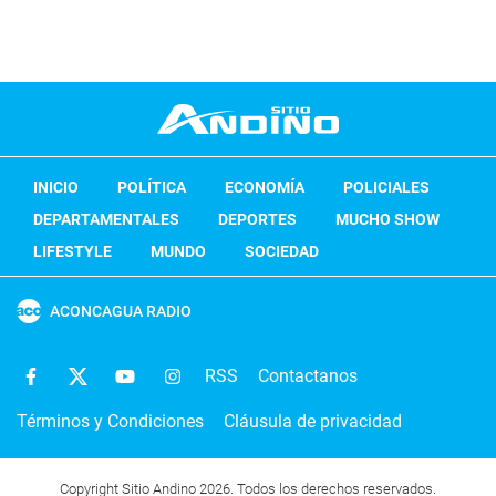
INICIO
POLÍTICA
ECONOMÍA
POLICIALES
DEPARTAMENTALES
DEPORTES
MUCHO SHOW
LIFESTYLE
MUNDO
SOCIEDAD
ACONCAGUA RADIO
RSS
Contactanos
Términos y Condiciones
Cláusula de privacidad
Copyright Sitio Andino 2026. Todos los derechos reservados.