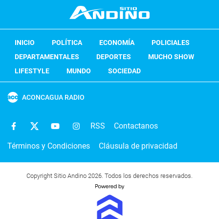
INICIO
POLÍTICA
ECONOMÍA
POLICIALES
DEPARTAMENTALES
DEPORTES
MUCHO SHOW
LIFESTYLE
MUNDO
SOCIEDAD
ACONCAGUA RADIO
RSS
Contactanos
Términos y Condiciones
Cláusula de privacidad
Copyright Sitio Andino 2026. Todos los derechos reservados.