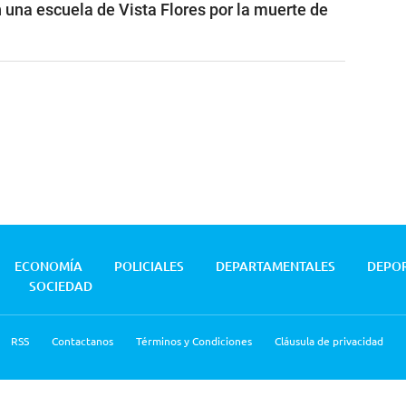
 una escuela de Vista Flores por la muerte de
ECONOMÍA
POLICIALES
DEPARTAMENTALES
DEPO
SOCIEDAD
RSS
Contactanos
Términos y Condiciones
Cláusula de privacidad