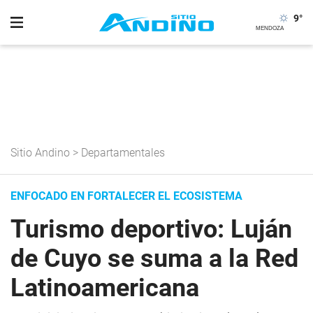
9
°
Sitio Andino
>
Departamentales
ENFOCADO EN FORTALECER EL ECOSISTEMA
Turismo deportivo: Luján
de Cuyo se suma a la Red
Latinoamericana