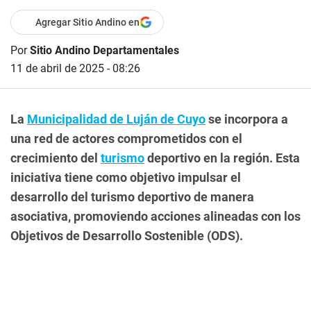
Agregar Sitio Andino en
Por
Sitio Andino Departamentales
11 de abril de 2025 - 08:26
La
Municipalidad de Luján de Cuyo
se incorpora a
una red de actores comprometidos con el
crecimiento del
turismo
deportivo en la región. Esta
iniciativa tiene como objetivo impulsar el
desarrollo del turismo deportivo de manera
asociativa, promoviendo acciones alineadas con los
Objetivos de Desarrollo Sostenible (ODS).