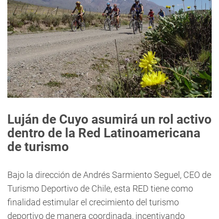
Luján de Cuyo asumirá un rol activo
dentro de la Red Latinoamericana
de turismo
Bajo la dirección de Andrés Sarmiento Seguel, CEO de
Turismo Deportivo de Chile, esta RED tiene como
finalidad estimular el crecimiento del turismo
deportivo de manera coordinada, incentivando