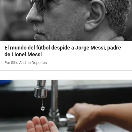
El mundo del fútbol despide a Jorge Messi, padre
de Lionel Messi
Por Sitio Andino Deportes