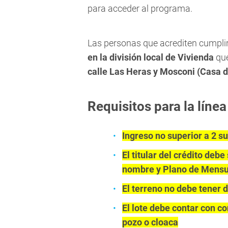
para acceder al programa.
Las personas que acrediten cumplir
en la división local de Vivienda
que
calle Las Heras y Mosconi (Casa de
Requisitos para la líne
Ingreso no superior a 2 su
El titular del crédito debe
nombre y Plano de Mensu
El terreno no debe tener 
El lote debe contar con co
pozo o cloaca