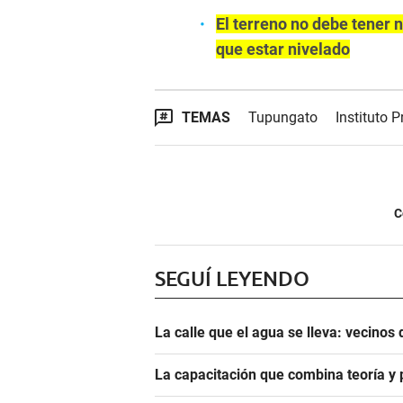
El terreno no debe tener 
que estar nivelado
TEMAS
Tupungato
Instituto P
C
SEGUÍ LEYENDO
La calle que el agua se lleva: vecino
La capacitación que combina teoría y 