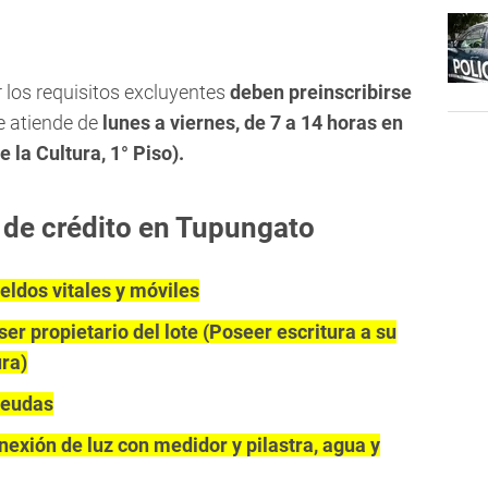
 los requisitos excluyentes
deben preinscribirse
 atiende de
lunes a viernes, de 7 a 14 horas en
 la Cultura, 1° Piso).
a de crédito en Tupungato
eldos vitales y móviles
 ser propietario del lote (Poseer escritura a su
ra)
deudas
nexión de luz con medidor y pilastra, agua y