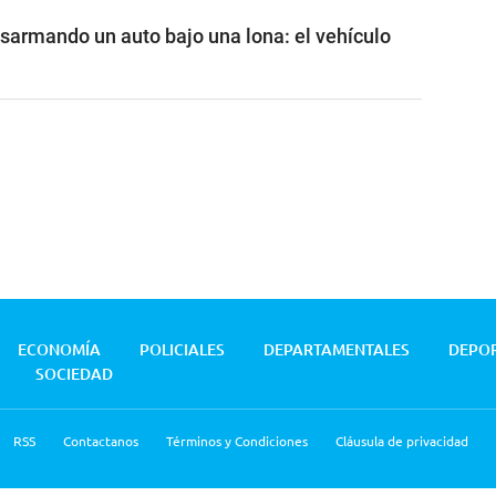
sarmando un auto bajo una lona: el vehículo
ECONOMÍA
POLICIALES
DEPARTAMENTALES
DEPO
SOCIEDAD
RSS
Contactanos
Términos y Condiciones
Cláusula de privacidad