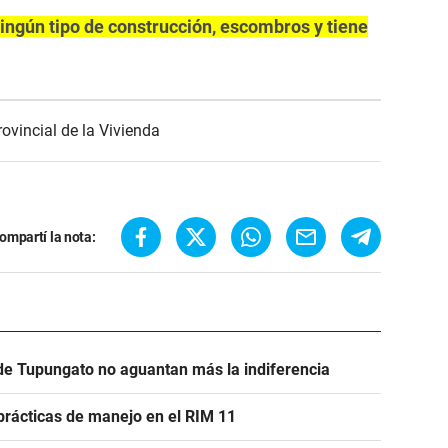
ningún tipo de construcción, escombros y tiene
rovincial de la Vivienda
ompartí la nota:
s de Tupungato no aguantan más la indiferencia
prácticas de manejo en el RIM 11