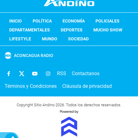
INICIO
POLÍTICA
ECONOMÍA
POLICIALES
DEPARTAMENTALES
DEPORTES
MUCHO SHOW
LIFESTYLE
MUNDO
SOCIEDAD
ACONCAGUA RADIO
RSS
Contactanos
Términos y Condiciones
Cláusula de privacidad
Copyright Sitio Andino 2026. Todos los derechos reservados.