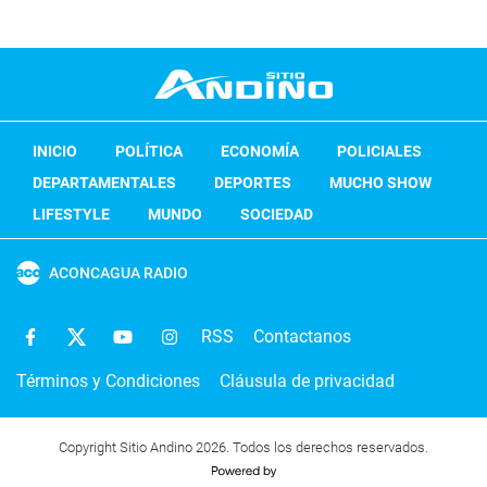
INICIO
POLÍTICA
ECONOMÍA
POLICIALES
DEPARTAMENTALES
DEPORTES
MUCHO SHOW
LIFESTYLE
MUNDO
SOCIEDAD
ACONCAGUA RADIO
RSS
Contactanos
Términos y Condiciones
Cláusula de privacidad
Copyright Sitio Andino 2026. Todos los derechos reservados.