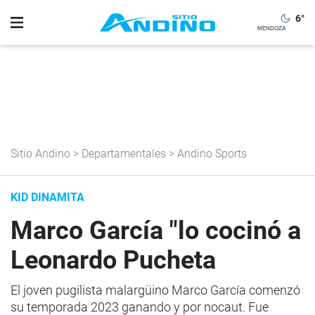
6
°
Sitio Andino
>
Departamentales
>
Andino Sports
KID DINAMITA
Marco García "lo cocinó a
Leonardo Pucheta
El joven pugilista malargüino Marco García comenzó
su temporada 2023 ganando y por nocaut. Fue