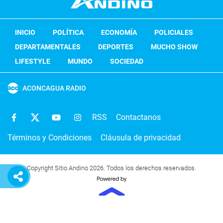
INICIO
POLÍTICA
ECONOMÍA
POLICIALES
DEPARTAMENTALES
DEPORTES
MUCHO SHOW
LIFESTYLE
MUNDO
SOCIEDAD
ACONCAGUA RADIO
RSS
Contactanos
Términos y Condiciones
Cláusula de privacidad
Copyright Sitio Andino 2026. Todos los derechos reservados.