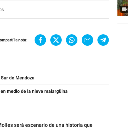
es
ompartí la nota:
el Sur de Mendoza
d en medio de la nieve malargüina
olles será escenario de una historia que